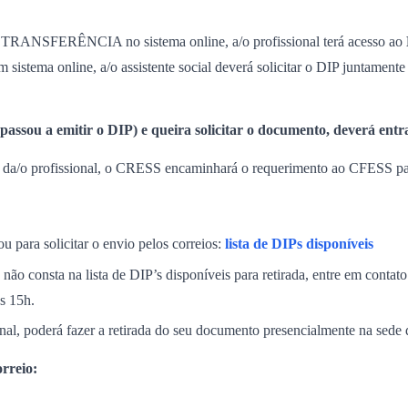
NSFERÊNCIA no sistema online, a/o profissional terá acesso ao
m sistema online, a/o assistente social deverá solicitar o DIP juntament
o passou a emitir o DIP) e queira solicitar o documento, deverá en
ia da/o profissional, o CRESS encaminhará o requerimento ao CFESS p
u para solicitar o envio pelos correios:
lista de DIPs disponíveis
não consta na lista de DIP’s disponíveis para retirada, entre em contat
s 15h.
ional, poderá fazer a retirada do seu documento presencialmente na sed
orreio: