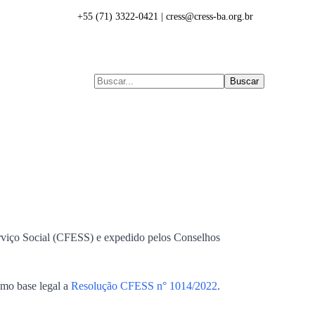
+55 (71) 3322-0421 | cress@cress-ba.org.br
Buscar
ess
Denúncias
Eleições
Transparência
erviço Social (CFESS) e expedido pelos Conselhos
mo base legal a
Resolução CFESS n° 1014/2022
.