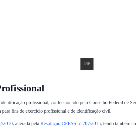
Orientação e Fiscalização
Legislação
DIP
Comissões
Nucr
rofissional
identificação profissional, confeccionado pelo Conselho Federal de S
ra fins de exercício profissional e de identificação civil.
2/2010
, alterada pela
Resolução CFESS nº 707/2015
, tendo também co