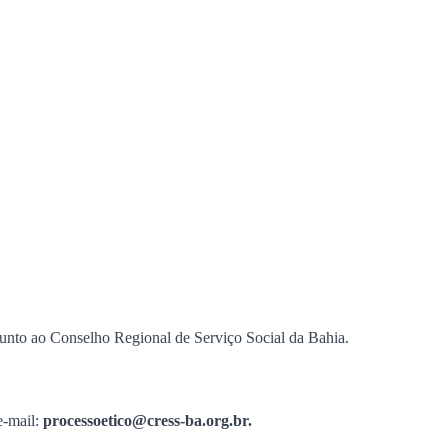
Orientação e Fiscalização
Legislação
DIP
Comissões
Nucr
unto ao Conselho Regional de Serviço Social da Bahia.
e-mail:
processoetico@cress-ba.org.br.