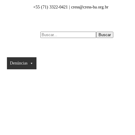
+55 (71) 3322-0421 | cress@cress-ba.org.br
Buscar
ess
Denúncias
Eleições
Transparência