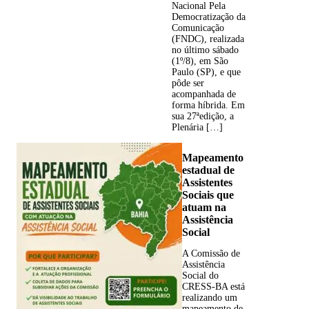
Nacional Pela
Democratização da
Comunicação
(FNDC), realizada
no último sábado
(1º/8), em São
Paulo (SP), e que
pôde ser
acompanhada de
forma híbrida. Em
sua 27ªedição, a
Plenária […]
Mapeamento
estadual de
Assistentes
Sociais que
atuam na
Assistência
Social
A Comissão de
Assistência
Social do
CRESS-BA está
realizando um
mapeamento de