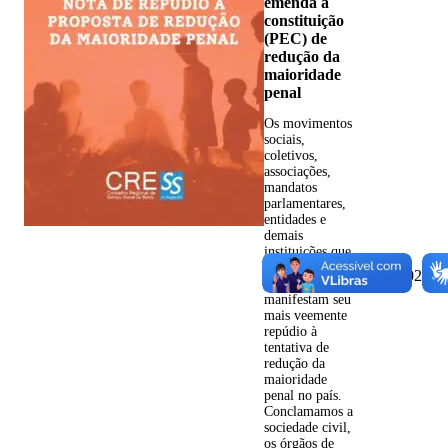
emenda à
constituição
(PEC) de
redução da
maioridade
penal
Os movimentos
sociais,
coletivos,
associações,
mandatos
parlamentares,
entidades e
demais
instituições que
subscrevem este
Le
30/07/2026
documento
ma
manifestam seu
mais veemente
repúdio à
tentativa de
redução da
maioridade
penal no país.
Conclamamos a
sociedade civil,
os órgãos de