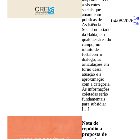
assistentes
sociais que
atuam com
Le
políticas de
04/08/2026
ma
Assistência
Social no estado
da Bahia, em
qualquer área do
campo, no
intuito de
fortalecer o
diálogo, as
articulações em
torno dessa
atuação e a
aproximação
com a categoria.
As informações
coletadas serão
fundamentais
para subsidiar
[…]
Nota de
repúdio à
proposta de