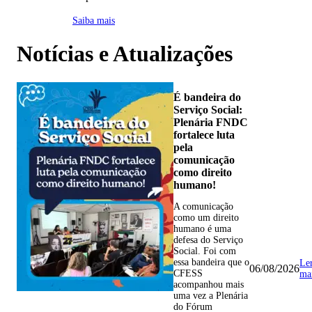
Saiba mais
Notícias e Atualizações
É bandeira do
Serviço Social:
Plenária FNDC
fortalece luta
pela
comunicação
como direito
humano!
A comunicação
como um direito
humano é uma
defesa do Serviço
Social. Foi com
essa bandeira que o
Le
06/08/2026
CFESS
ma
acompanhou mais
uma vez a Plenária
do Fórum