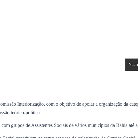
Orientação e Fiscalização
Legislação
DIP
Comissões
Nucr
issão Interiorização, com o objetivo de apoiar a organização da categ
são teórico-política.
es com grupos de Assistentes Sociais de vários municípios da Bahia até