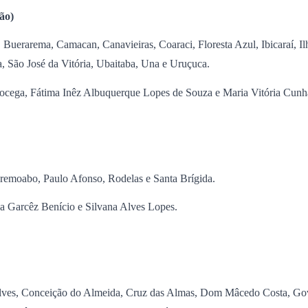
ão)
uerarema, Camacan, Canavieiras, Coaraci, Floresta Azul, Ibicaraí, Ilhéu
a, São José da Vitória, Ubaitaba, Una e Uruçuca.
ocega, Fátima Inêz Albuquerque Lopes de Souza e Maria Vitória Cunha
eremoabo, Paulo Afonso, Rodelas e Santa Brígida.
ha Garcêz Benício e Silvana Alves Lopes.
Alves, Conceição do Almeida, Cruz das Almas, Dom Mâcedo Costa, Go