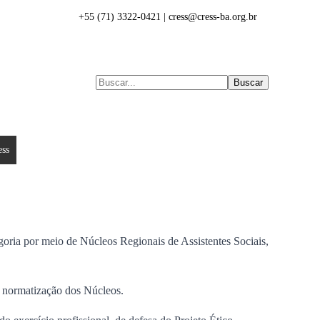
+55 (71) 3322-0421 | cress@cress-ba.org.br
Buscar
ess
Denúncias
Eleições
Transparência
oria por meio de Núcleos Regionais de Assistentes Sociais,
 a normatização dos Núcleos.