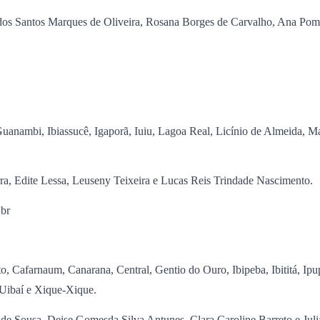
o dos Santos Marques de Oliveira, Rosana Borges de Carvalho, Ana Po
Guanambi, Ibiassucê, Igaporã, Iuiu, Lagoa Real, Licínio de Almeida, M
ra, Edite Lessa, Leuseny Teixeira e Lucas Reis Trindade Nascimento.
br
 Cafarnaum, Canarana, Central, Gentio do Ouro, Ibipeba, Ibititá, Ipupi
 Uibaí e Xique-Xique.
s de Sousa, Deise Gomesda Silva Antunes, Clara Caroline Barreto e Ju