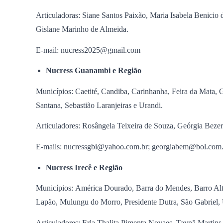
Articuladoras: Siane Santos Paixão, Maria Isabela Benici
Gislane Marinho de Almeida.
E-mail: nucress2025@gmail.com
Nucress Guanambi e Região
Municípios: Caetité, Candiba, Carinhanha, Feira da Mata, 
Santana, Sebastião Laranjeiras e Urandi.
Articuladores: Rosângela Teixeira de Souza, Geórgia Bezer
E-mails: nucressgbi@yahoo.com.br; georgiabem@bol.com.
Nucress Irecê e Região
Municípios: América Dourado, Barra do Mendes, Barro Alto,
Lapão, Mulungu do Morro, Presidente Dutra, São Gabriel,
Articuladores: Erla Thalita Pimenta Novaes, Taynã Martin