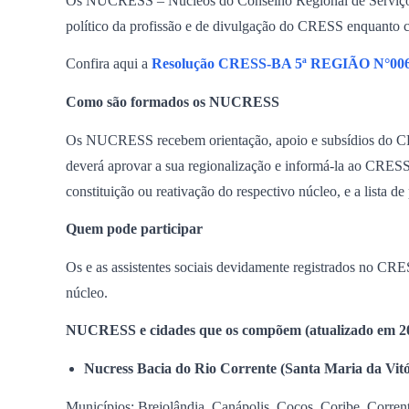
Os NUCRESS – Núcleos do Conselho Regional de Serviço Soc
político da profissão e de divulgação do CRESS enquanto co
Confira aqui a
Resolução CRESS-BA 5ª REGIÃO N°006
Como são formados os NUCRESS
Os NUCRESS recebem orientação, apoio e subsídios do CR
deverá aprovar a sua regionalização e informá-la ao CRES
constituição ou reativação do respectivo núcleo, e a lista d
Quem pode participar
Os e as assistentes sociais devidamente registrados no CR
núcleo.
NUCRESS e cidades que os compõem (atualizado em 2
Nucress Bacia do Rio Corrente
(Santa Maria da Vitó
Municípios: Brejolândia, Canápolis, Cocos, Coribe, Corren