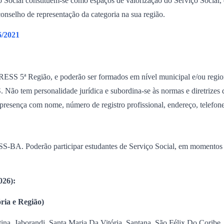
ial constituem-se como espaços de valorização do Serviço Social, do 
nselho de representação da categoria na sua região.
/2021
ESS 5ª Região, e poderão ser formados em nível municipal e/ou reg
S. Não tem personalidade jurídica e subordina-se às normas e diretri
e presença com nome, número de registro profissional, endereço, telefone
ESS-BA. Poderão participar estudantes de Serviço Social, em momentos
026):
ria e Região)
tina, Jaborandi, Santa Maria Da Vitória, Santana, São Félix Do Coribe