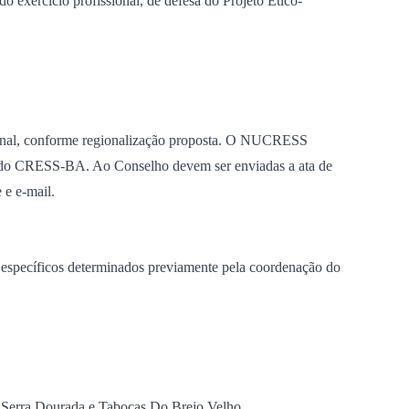
exercício profissional, de defesa do Projeto Ético-
ional, conforme regionalização proposta. O NUCRESS
zes do CRESS-BA. Ao Conselho devem ser enviadas a ata de
 e e-mail.
 específicos determinados previamente pela coordenação do
, Serra Dourada e Tabocas Do Brejo Velho.