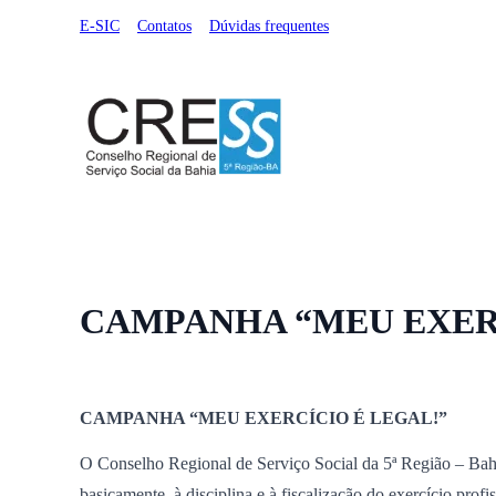
E-SIC
Contatos
Dúvidas frequentes
Institucional
Serviços Online
Registro Profissional
CAMPANHA “MEU EXERC
CAMPANHA “MEU EXERCÍCIO É LEGAL!”
O Conselho Regional de Serviço Social da 5ª Região – Bahia
basicamente, à disciplina e à fiscalização do exercício profi