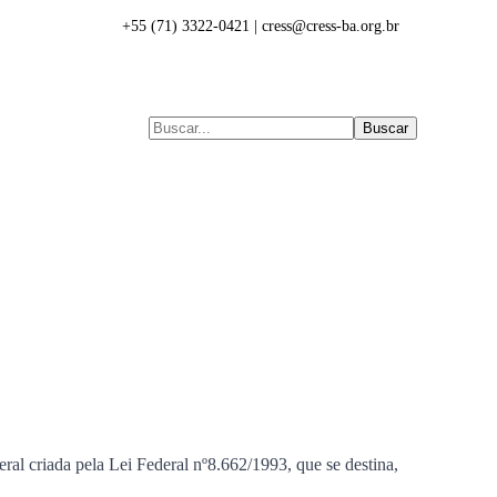
+55 (71) 3322-0421 | cress@cress-ba.org.br
Buscar
ess
Denúncias
Eleições
Transparência
ral criada pela Lei Federal nº8.662/1993, que se destina,