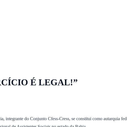
Orientação e Fiscalização
Legislação
DIP
Comissões
Nucr
ÍCIO É LEGAL!”
, integrante do Conjunto Cfess-Cress, se constitui como autarquia fede
ssional de Assistentes Sociais no estado da Bahia.