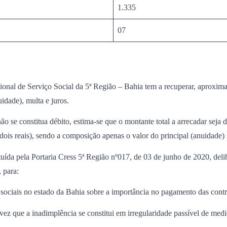
1.335
07
onal de Serviço Social da 5ª Região – Bahia tem a recuperar, aproxim
idade), multa e juros.
o se constitua débito, estima-se que o montante total a arrecadar seja
 dois reais), sendo a composição apenas o valor do principal (anuidade)
uída pela Portaria Cress 5ª Região nº017, de 03 de junho de 2020, del
 para:
s sociais no estado da Bahia sobre a importância no pagamento das cont
vez que a inadimplência se constitui em irregularidade passível de medid