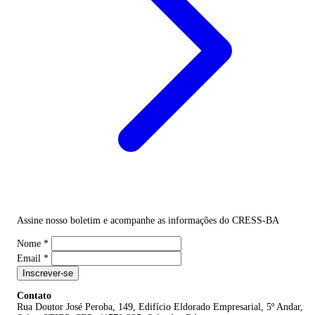
Assine nosso boletim e acompanhe as informações do CRESS-BA
Nome
*
Email
*
Inscrever-se
Contato
Rua Doutor José Peroba, 149, Edifício Eldorado Empresarial, 5º Andar,